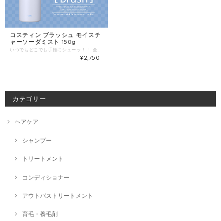
コスティン ブラッシュ モイスチ
ャーソーダミスト 150g
いつでもどこでも手軽にシューッ！！ 全身使える【振らない】炭酸ミスト化粧水！ トリプル効果でうるおい素肌へ「ヒト幹細胞培養液」「炭酸」「酒粕エキス」配合でうるおい素肌へ導きます。 【使い方】お風呂上りや、洗顔後に顔や乾燥がきになる部分へ振らずに吹きかけて下さい。スポーツ後のリフレッシュや日焼け後のお肌のクールダウンにもオススメです。
¥2,750
カテゴリー
ヘアケア
シャンプー
トリートメント
コンディショナー
アウトバストリートメント
育毛・養毛剤