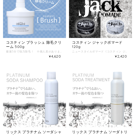
コスティン ブラッシュ 除毛クリ
コスティン ジャックポマード
ーム 500g
120g
最速5分で強力除毛！ ※個人差があります たっぷり使える大容量除毛クリーム 天然由来の保湿成分配合！肌に優しい使い心地で、除毛後もしっとりなめらかな仕上がりなので女性のお肌にもおススメです！ 医薬部外品 フローラルフルーティの香り
ニュースタイルポマード《コスティン ジャック》誕生！ ♠スペードの《ハード》・・・セット、ツヤ、香りが一瞬の隙も見せず、自分を磨き輝かせる。 ハードなセット＆キープ力。ツヤ感と柑橘系の香りで、清潔感もUP。 キープ★★★★★ ツ ヤ★★★★★ ♧クローバーの《ルーズ》・・・セット、ツヤ、毛束を無造作に仕上げ、本当の自分へ導く。 しなやかなセット力とツヤ。毛束をルーズに動かせ、攻めのスタイルを演出。 キープ★★★☆☆ ツ ヤ★★★★★
¥4,620
¥2,420
リックス プラチナム ソーダシャ
リックス プラチナム ソーダトリ