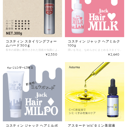
コスティン スタイリングフォー
コスティン ジャック ヘアミルク
ムハード300ｇ
100g
長年の経験に裏付けされた技術や知識により生まれた、プロが認めるクラシック＆トラディショナル。 拡がりやすい硬い髪もしっかりおさえ、弾力のあるハードな仕上がり ＜使用方法＞ 髪全体にピンポン玉1～2個分を手のひらで軽く伸ばし、なじませながらスタイルを整え、自然乾燥で仕上げます。 使用量は髪の長さ等に合せて調節して下さい。 ハード／★★★★★ キープ／★★★★★ ツヤ／★★★☆☆ 創作性／★★★★★
潤いを与え、なめらかにまとめるスタイリング剤。 フラーレン・ヒアルロン酸Na・セラミドを配合し、ダメージ毛の乾燥による広がりパサつきを抑えて、しっとりとした潤いのあるスタイリングに。 ナチュラルマニッシュ・マニッシュパーマ・ミディアム・ロングヘアに。 キープ★☆☆☆☆ 潤 い★★★★☆ 【ご使用方法】 適量を手のひらに取り、よく伸ばしてからスタイリングしたい部分によくなじませてセットしてください。 美容学生のリクルート活動を支援する株式会社コンシャスジャパン様のご協力の下、美容学生との商品開発を行い誕生したスタイリング剤です。 Z世代のヘアトレンドに敏感な美容学生のニーズを、コスティンジャックシリーズのラインナップで新発売。
¥2,530
¥2,640
コスティン ジャック ヘアミルポ
アスターナ Wビタミン美容液