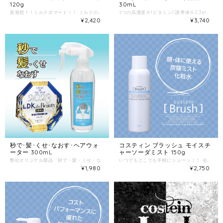
120g
30mL
新発想！！ミルクポマード！！ ミルクの伸びの良さと、ポマードのセット力をプラスしたスタイリング剤。 フラーレン・セラミドの保湿成分にシア脂、ヒマシ油、スクワランを配合し、ツヤとナチュラルなセット力があるスタイリングに。 ネオウルフ・センターパート・スパイラルパーマに。 キープ★★★★☆ 潤 い★★★☆☆ 【ご使用方法】 適量を手のひらに取り、よく伸ばしてからスタイリングしたい部分によくなじませてセットしてください。 美容学生のリクルート活動を支援する株式会社コンシャスジャパン様のご協力の下、美容学生との商品開発を行い誕生したスタイリング剤です。 Z世代のヘアトレンドに敏感な美容学生のニーズを、コスティンジャックシリーズのラインナップで新発売。
2つの高濃度※1ビタミンC誘導体※2.3がシミ・くすみを集中ケア ゆっくりとお肌に潤いをあたえ、優しく包み込みますお肌をしっかりとケアする美容液です。 ーポイントー Amitose 3GA（3-グリセリルアスコルビン酸）※4 01.革新的なビタミンC ／ 世界的に認知度の高い「ビタミンC」と、保湿剤として最も使用されている「グリセリン※5」を融合したオリジナル成分。 02.高付加価値なビタミンC ／ 美肌成分としてよく知られている「ビタミンC」さらに生理活性機能を付与。 03.感動を与えるビタミンC ／ 「ビタミンC」特有のキシミ感がなく、しっとりとした使用感を実現。 ※1.当社比 ※2. 3-グリセリルアスコルビン酸、3-0-エチルアスコルビン酸 ※3.4.5 保湿成分 ー７つのフリー処方ー パラベン・鉱物油・シリコーン・エタノール・石油系界面活性剤フリー 無香料・無着色 【こんな方におすすめ】 □シミ・くすみ、肌のくすみが気になる方 □乾燥毛穴が気になる方 □保湿もしっかりとしたい方 【ご使用方法】 1.化粧水後の清潔なお肌にお使いください。スポイト1～2プッシュ分手に取ります。 2.肌のキメにそって、しっかりとなじませていきます。 3.目元や口元などの気になる部分には、重ねて塗るのもより効果的です。
¥2,420
¥3,740
秒で･髪･くせ･なおす･ヘアウォ
コスティン ブラッシュ モイスチ
ーター 300mL
ャーソーダミスト 150g
弊社オリジナル製品「秒で・髪・くせ・なおす・ヘアウォーター」が、テストするモノ評価紙「MONOQLO2023年9月号」に掲載され、この度メンズコスメ大賞2023を受賞し、記念品としてLDKBeautyMenよりトロフィーをいただきました。 ミストタイプの寝ぐせ直し。 ナノレベルの超微粒子コロイドが毛髪内部まで瞬時に浸透し、髪をしっとり、しなやかに。 こんな時に ■寝ぐせ直しに ■ドライヤー使用時に ■帽子・ヘルメット使用後のくせ直しに ■スタイリング直しに
いつでもどこでも手軽にシューッ！！ 全身使える【振らない】炭酸ミスト化粧水！ トリプル効果でうるおい素肌へ「ヒト幹細胞培養液」「炭酸」「酒粕エキス」配合でうるおい素肌へ導きます。 【使い方】お風呂上りや、洗顔後に顔や乾燥がきになる部分へ振らずに吹きかけて下さい。スポーツ後のリフレッシュや日焼け後のお肌のクールダウンにもオススメです。
¥1,980
¥2,750