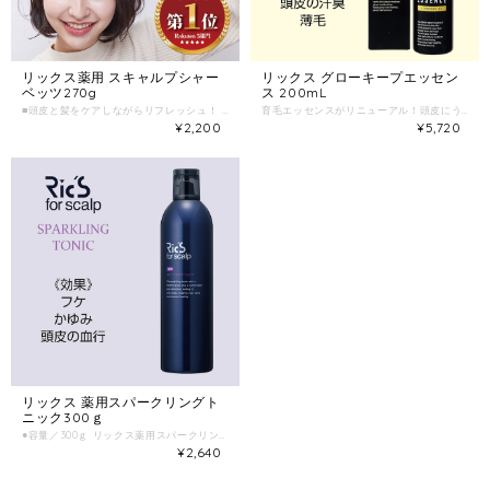
リックス薬用 スキャルプシャー
リックス グローキープエッセン
ベッツ270g
ス 200mL
■頭皮と髪をケアしながらリフレッシュ！ 独自のアイストニックで、頭皮まで直接シャーベットのひんやり感をお届けいたします。 ■スキャルプシャーベッツ 商品特徴 ・ほてった頭皮のクールダウン ・頭皮に直接浸透 ・より使いやすいフラワーノズルにリニューアル！ ストレスや老化によって、髪の『細さ』『やわらかさ』を感じたら髪の成長サイクルが乱れているサイン。 もっと太く育つはずの髪が抜けてしまい薄毛の原因のひとつに・・・。 ■スキャルプシャーベッツが頭皮のお悩みを解決します。 ひんやりとしたアイスシャーベットが頭皮で溶け出し心地よい爽快感とともに、あなたの気分をリフレッシュします。糖化を抑えながら頭皮に潤いを与え、頭皮環境を健やかに保ち、抜け毛、切れ毛を抑えます。 ※糖化とは：頭皮を硬くする老化現象。 ご使用方法 【 シャーベッツをプッシュ 】 タオルドライ後、濡れた髪に缶をよく振った後、頭皮になじませます。1回の使用は5プッシュが目安です。 【 マッサージ 】 生え際からつむじに向かって、らせんを描きながら頭皮をもみほぐします。爪を立てずに指のはらを使って、優しくマッサージし、頭皮の血行を促します。 【 ポイント 】 朝と夜の1日2回、継続的に使用するのがオススメです。朝は整髪前、夜は入浴後に使用。 頭皮を綺麗にしておくと効果的です。
育毛エッセンスがリニューアル！頭皮にうれしい成分をさらにプラス配合 ヒト幹細胞培養液エキス（保湿成分）配合でハリ・コシのある髪を育む 年齢を重ねた頭皮にうるおいを与え清潔・すこやかに保ちタンパク質の働きにより毛髪にハリ・コシを与えます。 ●容量／200ｍL 新発想から生まれた究極のエッセンス。超電水で、毛根にしっかり浸透。ハリとコシのある髪を育むエッセンスです。フケやかゆみ、頭皮の汗臭にお悩みの方にも。 頭皮と髪を健康な状態へ近づけます。 フケ・かゆみ・頭皮の汗臭・薄毛でお悩みの方に ■皮脂分泌が多く壮年性の脱毛の方 ■若年性の脱毛症の方 ■フケ症の方 ■痒みが気になる方 ■頭皮の汗臭が気になる方
¥2,200
¥5,720
リックス 薬用スパークリングト
ニック300ｇ
●容量／300ｇ リックス薬用スパークリングトニックは、頭皮に潤いをあたえ、頭皮環境を清潔に健やかに保ちます。独自の炭酸ガス処方で頭皮の血行促進を活性化。洗髪後の頭皮に直接スプレーし、強いクール感で頭皮に心地よい爽快感を与えます。 《効果・効能》 フケ・かゆみ・頭皮血行促進 ■頭皮が乾燥している方 ■血行促進したい方
¥2,640