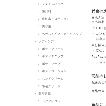
フェイスパック
代金の
洗顔料
支払方法
化粧水・ローション
支払時期
美容液
PAY ID
・ コン
ベースメイク・メイクアップ
・ 口座
ボディケア
銀行振込
ボディクリーム
・ 支払い
ボディスクラブ
PayPay
・ ショ
ボディソープ
ボディローション
商品の
ハンドクリーム
配送のご
除毛クリーム
商品の当
美容家電
ヘアアイロン
返品に