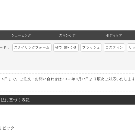
シェービング
スキンケア
ボディケア
ワード：
スタイリングフォーム
秒で･髪･くせ
ブラッシュ
コスティン
リ
月16日まで。ご注文・お問い合わせは2026年8月17日より順次ご対応いたしま
引法に基づく表記
リビック