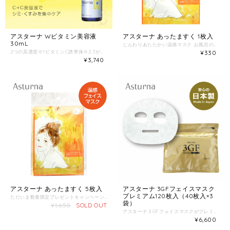
アスターナ Wビタミン美容液
アスターナ あったますく 1枚入
30mL
じんわりあたたかい温感マスク お風呂の中で、洗顔後の濡れた肌にお使いいただく水分（湯気）と反応して温かくなるマスクです。 〇ぽかぽか温感／お肌がやわらぐリラックスタイム 〇保湿成分／もちもちお肌 〇温泉水成分／うるおいお肌 ご使用方法 1.お風呂の中で、洗顔後のぬれた肌にお使いください。 2.袋からマスクを取り出し、広げます。 3.目の部分、口の部分を必ず空けるように貼ってください。 4.10分程度おいてからマスクをはがし、水かぬるま湯で洗い流してください。
2つの高濃度※1ビタミンC誘導体※2.3がシミ・くすみを集中ケア ゆっくりとお肌に潤いをあたえ、優しく包み込みますお肌をしっかりとケアする美容液です。 ーポイントー Amitose 3GA（3-グリセリルアスコルビン酸）※4 01.革新的なビタミンC ／ 世界的に認知度の高い「ビタミンC」と、保湿剤として最も使用されている「グリセリン※5」を融合したオリジナル成分。 02.高付加価値なビタミンC ／ 美肌成分としてよく知られている「ビタミンC」さらに生理活性機能を付与。 03.感動を与えるビタミンC ／ 「ビタミンC」特有のキシミ感がなく、しっとりとした使用感を実現。 ※1.当社比 ※2. 3-グリセリルアスコルビン酸、3-0-エチルアスコルビン酸 ※3.4.5 保湿成分 ー７つのフリー処方ー パラベン・鉱物油・シリコーン・エタノール・石油系界面活性剤フリー 無香料・無着色 【こんな方におすすめ】 □シミ・くすみ、肌のくすみが気になる方 □乾燥毛穴が気になる方 □保湿もしっかりとしたい方 【ご使用方法】 1.化粧水後の清潔なお肌にお使いください。スポイト1～2プッシュ分手に取ります。 2.肌のキメにそって、しっかりとなじませていきます。 3.目元や口元などの気になる部分には、重ねて塗るのもより効果的です。
¥330
¥3,740
アスターナ あったますく 5枚入
アスターナ 3GFフェイスマスク
プレミアム120枚入（40枚入×3
ただいま数量限定プレゼントキャンペーン実施中 商品同封の紙の裏側にあたりが出たら、あったますく1枚プレゼント!! ※予定数に達し次第終了いたします。 じんわりあたたかい温感マスク お風呂の中で、洗顔後の濡れた肌にお使いいただく水分（湯気）と反応して温かくなるマスクです。 1枚入×5袋セット 〇ぽかぽか温感／お肌がやわらぐリラックスタイム 〇保湿成分／もちもちお肌 〇温泉水成分／うるおいお肌 ご使用方法 1.お風呂の中で、洗顔後のぬれた肌にお使いください。 2.袋からマスクを取り出し、広げます。 3.目の部分、口の部分を必ず空けるように貼ってください。 4.10分程度おいてからマスクをはがし、水かぬるま湯で洗い流してください。
袋）
¥1,650
SOLD OUT
アスターナ３GFフェイスマスクがプレミアムになって新登場！！ ノーベル賞受賞成分EGF（上皮細胞増殖因子）に加え、FGF（繊維芽細胞増殖因子）・IGF（インシュリン溶増殖因子）を配合したマスクです。 ◆お肌が喜ぶうるおい成分はそのままに 1袋の中にエッセンスが440g入っています。 ◆更にお得に！たっぷり！！マスク増量！！！ 120枚入（40枚入×3袋） ◆シートマスクもジャストサイズに変更 密着度も高く、液だれしにくいとろみの美容成分がたっぷりしみ込んでいます。（レーヨン製） ◆生産国：日本（Made in Japan）
¥6,600