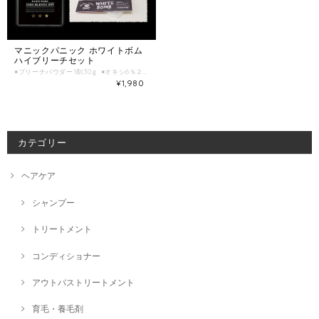
マニックパニック ホワイトボム
ハイブリーチセット
●ブリーチパウダー1剤30ｇ ●オキシ6％２剤入りボトル90ｍL ●付替えノズル ●簡易手袋 ●取扱説明書 多くの声に応えMANICPANICの名に相応しきブリーチ登場 コンセプトは最強 最も「抜ける」と認知されてきた既存商品を超えるブリーチ力。 「ダブルブリーチ」の場合、「明度コントロール」の待ち時間、さらにマニックパニックを落とす際の「リセット」にも最適 ※マニックパニック ホワイトボム ブリーチパウダーを使用の際は、必ずマニックパニック ホワイトボム オキシ6%をご使用下さい。 本来のブリーチ力を発揮できない場合がございます。 【使用方法】 1.「マニックパニック ホワイトボム ブリーチパウダー」と「マニックパニック ホワイトボムオキシ 6%」は1:2～3の比率で混ぜて下さい。 2.1剤と2剤をガラスボウルに入れ、ホイップ状になるまでよくかき混ぜてください。 3.髪の毛にムラ無く塗布してください。 4.髪の毛がご希望の明度になりましたら直ぐに洗い流してください。※最大放置タイムは40分です。
¥1,980
カテゴリー
ヘアケア
シャンプー
トリートメント
コンディショナー
アウトバストリートメント
育毛・養毛剤