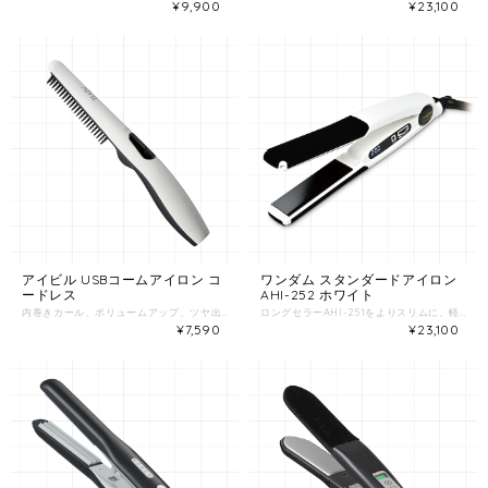
¥9,900
¥23,100
アイビル USBコームアイロン コ
ワンダム スタンダードアイロン
ードレス
AHI-252 ホワイト
内巻きカール、ボリュームアップ、ツヤ出しストレートなどコンパクトながら様々なアレンジに使えます。 ・軽量化を実現／超軽量の118ｇだから持ち運びも便利！ ・初心者でも簡単／髪をはさんで梳かすだけの簡単操作！根元まで届くプレート形状。火傷防止ガード付きなので安心して使えます。 ・海外兼用／海外への出張や旅行でもご使用可能。 ・コードレス／場所を選ばず、どこでも使える！急速充電150分・連続使用35分 ●型番／CC-19K02 ●入力電源／DC5V 2A ●サイズ／218x29x35mm ●重量／118g ●使用電池／リチウムイオン電池 ●充電時間／150分 ●使用時間／35分 ●温度設定／180℃ ●材質／PET、フィルムヒーター ●付属品／USBケーブル、耐熱ポーチ、取扱説明書
ロングセラーAHI-251をよりスリムに、軽量にボディを改良。さらに使いやすくなった定番アイロン。 BiB赤外線加工プレート、密着型の上下クッションプレート、ダイヤルスイッチなどAHI-251で好評だった機能はそのまま継承。 新たに追加された「CAREモード」では、髪の状態に適した施術が可能に。 ■NORMALモードでパワフルに 設定温度まで急上昇後、温度を維持するため、施術中に温度の低下を検出すると即座に設定温度に戻します。 ■CAREモードでやさしくいたわる 傷んだ毛先への加熱ダメージを軽減するために、施術中に温度の低下を検出しても、一定程度（約10%）温度を下降させます。 AHI-251のスペックを継承 AHI−251でも大好評だった特殊加工を施したプレートを採用。セラミックコーティングよりも効率的に赤外線を放射し、より低い温度で施術でき、静電気も抑制します。 上下クッションプレートを採用。掴んだ髪に隙間なく密着し、髪に局所的な負荷をかけずに施術できます。また大型ヒーターのためプレートのどの部分でも均一に熱を伝えます。 ●電源／100V 50/60Hz ●消費電力／45W ●設定温度／60℃～200℃／10℃毎 ●温度制御／マイコン制御方式 ●ヒータープレート／PTCヒーター×2 ●プレートサイズ／25×85mm ●プレート加工／BiB赤外線加工 ●スイッチ／ダイヤルスイッチ ●サイズ／245×74×31(mm) ●開閉ロック時サイズ／245×38×31(mm) ●重量／約220ｇ(本体のみ) ●電源コード／2.8m
¥7,590
¥23,100