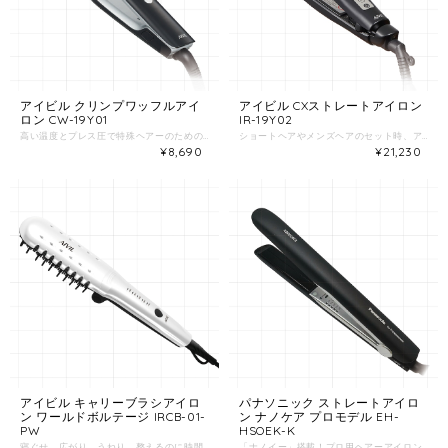
アイビル クリンプワッフルアイ
アイビル CXストレートアイロン
ロン CW-19Y01
IR-19Y02
高い温度とプレス圧で特殊ヘアーのためのベースが簡単に作れる。編み込みに必要な根元の立ち上げと毛髪のまとまりを作ります。 ■ 3波のプレートを用いたワッフルアイロン ■ 溝は5mm、プレート幅を15mmにすることでプレス圧が高まり短時間での作業が可能 ■ コンローやアップの下地を作るのに最適 ■ セラミックコーティングが髪へのダメージを軽減します ●電源/AC100V-240V 50/60Hz共用 ●消費電力/27W ●温度設定/110/130/150/170/190℃(5段階設定) ●コード長さ/3m ●海外電圧対応 ●サイズ/本体：260×31×39mm(コード無し) プレートサイズ：15×88mm ●重量/320g(コード含む) ●材質/ナイロン樹脂、アルミ(セラミックコーティング)
ショートヘアやメンズヘアのセット時、アレンジに最適！艶感や柔らかさよりも操作性と実用性を重視。 ■ラウンドエッジプレートでカールも作れます ■セラミックコーティングで滑らかな滑り ■温度コントロール ： 温度誤差をできるだけ少なくしています ●電源/AC100V-240V 50/60Hz共用 ●消費電力/48-33W ●温度ヒューズ/240℃ ●温度設定/100-190℃(計9段階) ●コード長さ/約3m ●海外電圧対応 ●付属品/耐熱パッド ●サイズ/本体：232×33×36mm プレートサイズ：27×95.5mm ●重量/318g ●材質/PBT、アルミ(セラミックコーティング)
¥8,690
¥21,230
アイビル キャリーブラシアイロ
パナソニック ストレートアイロ
ン ワールドボルテージ IRCB-01-
ン ナノケア プロモデル EH-
PW
HSOEK-K
寝ぐせ、広がり、うねり。整えるのに時間が必要だった「サラツヤ・ストレートヘア」がブラッシングだけで完成。 ■なめらかなクシ通りとダメージ軽減を考えたブラシ構造 ブラシピンの形状を楕円形にすることで、髪の毛が通りやすく、引っ掛かる感じがしないからクシ通りが滑らかに。また、プレスタイプのヘアアイロンは熱を逃しにくく、熱によるダメージが大きいのが欠点になりますが、全方向に熱を放出できるブラシアイロンは髪にやさしいつくりになっています。 ■セラミックコーティング セラミック塗装を施してあるブラシピンは遠赤外線を発生させるので、使うだけで髪がサラサラに。キューティクルを整え、指通り滑らかな髪に仕上げます。 ■マイナスイオン発生装置内蔵 マイナスイオンによってブラッシング時の静電気を抑えることにより、キューティクルをダメージから守り整えることで、潤いのある髪に仕上げます。 ■温度は5段階調節 自分の髪質、目的にあった温度でお使いいただけます。 ●サイズ/265×48×46ｍｍ(ストレート状態)、147×48×76ｍｍ(折り畳み時) ●重量/340gコード含む ●コード長さ/1.8ｍ ●電源/AC100V-240V 50/60Hz ●消費電力/42W ●5段階温度調節/110・130・150・170・190℃ ●自動電源OFF機能付き ●付属品/耐熱収納ポーチ（205℃まで）
「ナノイー」搭載！プロ用ヘアーアイロン 毛先までしっとり感のある瞬間パワーストレートとふんわりカールを1台で実現 縮毛矯正にも使用可能！ ●ストレートもカールもこれ1台。 プロの求める時短スタイリングを実現。２wayスタイリングで1台2役＆1回すべらせるだけで別格ストレートが可能に。 ●パナソニック独自の髪ケア技術「ナノイー」搭載。 髪に水分を戻し、しっとりやわらかな手触りに ●使いやすいこだわりのデザイン ストレートでもカールでも使いやすいスリークデザイン。 ●プロ仕様対応 ・低温60℃～高温200℃ ・縮毛矯正にも対応 ・電源コード3ｍ ■アイロン部温度：約60/100/160/180/200℃(５段階) ■コード長さ：3ｍ ■開閉ロック付き ■自動電源OFF機能付き