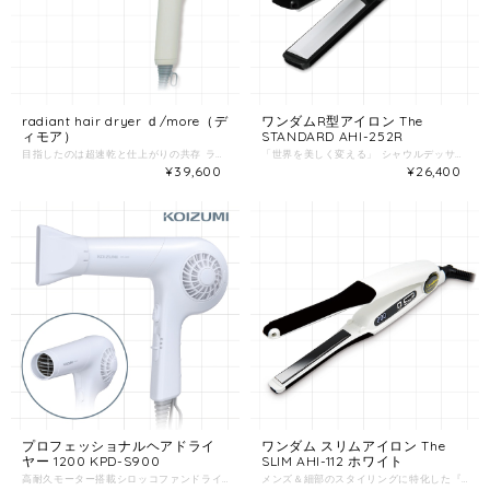
radiant hair dryer ｄ/more（デ
ワンダムR型アイロン The
ィモア）
STANDARD AHI-252R
目指したのは超速乾と仕上がりの共存 ラディアントドライヤー d/more（ディモア） ◇業界最高レベルの大風量 約2.6㎥/分 昨今のドライヤーに求められる速乾性。業界最高レベルの風量は、一般的なドライヤーと比較し、ドライ時間を約50％削減。 ◇温風と冷風を一定間隔で切り替え ラディアントモード 温風、冷風を交互に繰り返すことによって、髪が傷みにくくなる、乾燥しにくくなる、ツヤが出る、からまりにくくなる、クセが抑えられる、など様々な効果が期待できます。 ◇パワフルで長寿命 大型BLDCモーター搭載 高効率、長寿命、高トルクを実現したBLDC（ブラシレスDCモーター）を搭載。今までにない大風量と長寿命を実現。 マイナスイオン機能搭載 遠赤外線機能搭載 温度5段階×風量5段階×2モード 全50通りの調節が可能 デジタル温度表示 ●電源／AV100V 50/60Hz（国内専用） ●消費電力／1300W（最大風量・最高温度設定時） ●本体サイズ／約W214×D76×H286mm（ノズル除く） ●本体重量／約442g（コード除く） ●コード長さ／約3.0m ●温度設定／40℃～120℃（20℃毎） ●付属品／ノズル・取扱説明書（保証書付）
「世界を美しく変える」 シャウルデッサン黒木代表とワンダムのコラボアイロン。 ストレートのその先へ。 縮毛矯正のプロのために開発された、R型アイロン。 ナチュラルな丸みのある仕上がりに R型のプレートは、軽い力でテンションを掛け過ぎることなく施術することができ、ストレートからカールまで、よりナチュラルな丸みのある仕上がりを生み出します。 ※また、セラミック加工のプレートにより、やわらかな使用感となっています。 髪にプレート跡が付きにくい プレスをかけていくポイントがフラット型より大きいため、プレートの跡が付きにくい構造になっています。 ●サイズ/245×74×31mm ●重量/約230g(本体のみ) ●プレート寸法/25×85mm ●電源/100V 50/60Hz ●消費電力/45W ●設定温度/60～200℃/10℃毎 ●温度制御/マイコン制御方式 ●ヒータープレート/PTCヒーター×2 ●スイッチ/ダイヤルスイッチ ●電源コード/2.8ｍ
¥39,600
¥26,400
プロフェッショナルヘアドライ
ワンダム スリムアイロン The
ヤー 1200 KPD-S900
SLIM AHI-112 ホワイト
高耐久モーター搭載シロッコファンドライヤー プロの現場でも使用されるコストパフォーマンスにも優れたドライヤーです。 ●サイズ／約W237×D87×H280mm（ノズル含まず） ●重量／約680g（ノズル含まず） ●コード／約3m ●温風温度／約120℃ ●風量調節／2段階（1200/600W） ●電源／AC100V 50/60Hz
メンズ＆細部のスタイリングに特化した『尖った』ヘアアイロン。 操作性をアップさせるためAHI-252とボディ部分を共通化し、さらに指で抑える部分を広くフラットにしたことにより、前モデルAHI-1100より安定してプレスをかけることが可能になりました。 ◆直感的に操作できるスイッチユニット ◆軽い力で開閉可能 ◆選べる２つのモードで髪の状態に適したスタイリング ◆BiB赤外線加工プレート ◆密着型クッションプレート＆11mmのスリムプレート ●サイズ／W245×H74×D31mm ●重量／約160g(本体のみ) ●電源／100V 50/60Hz ●消費電力／28W ●設定温度／60～200℃(10℃刻み) ●ヒータープレート／PTCヒーター×２ ●プレートサイズ／11×85mm ●プレート加工／BiB赤外線加工 ●スイッチ／ダイヤルスイッチ ●コード／2.8ｍ