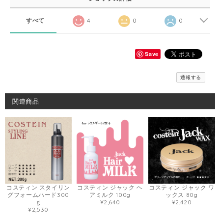
すべて
4
0
0
Save
通報する
関連商品
コスティン スタイリン
コスティン ジャック ヘ
コスティン ジャック ワ
グフォームハード300
アミルク 100g
ックス 80g
ｇ
¥2,640
¥2,420
¥2,530