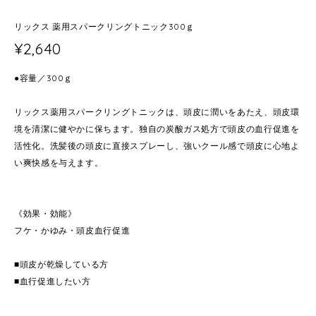
リックス 薬用スパークリングトニック300ｇ
¥2,640
●容量／300ｇ
リックス薬用スパークリングトニックは、頭皮に潤いをあたえ、頭皮環
境を清潔に健やかに保ちます。独自の炭酸ガス処方で頭皮の血行促進を
活性化。洗髪後の頭皮に直接スプレーし、強いクール感で頭皮に心地よ
い爽快感を与えます。
《効果・効能》
フケ・かゆみ・頭皮血行促進
■頭皮が乾燥している方
■血行促進したい方