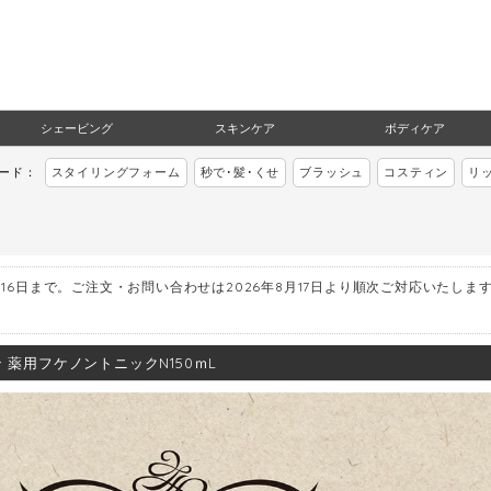
シェービング
スキンケア
ボディケア
ワード：
スタイリングフォーム
秒で･髪･くせ
ブラッシュ
コスティン
リ
月16日まで。ご注文・お問い合わせは2026年8月17日より順次ご対応いたしま
 薬用フケノントニックN150ｍL