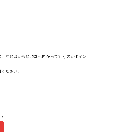
に、前頭部から頭頂部へ向かって行うのがポイン
用ください。
le