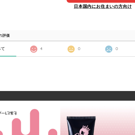
日本国内にお住まいの方向け
の評価
べて
4
0
0