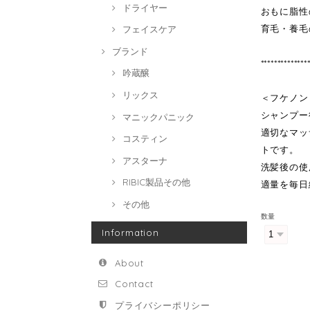
ドライヤー
おもに脂性
育毛・養毛
フェイスケア
ブランド
**************
吟蔵醸
リックス
＜フケノン
シャンプー
マニックパニック
適切なマッ
コスティン
トです。
アスターナ
洗髪後の使
RIBIC製品その他
適量を毎日
その他
数量
Information
About
Contact
プライバシーポリシー