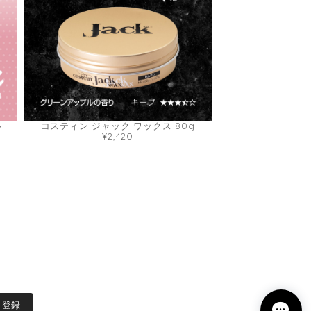
ル
コスティン ジャック ワックス 80g
¥2,420
登録