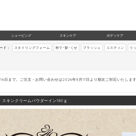
シェービング
スキンケア
ボディケア
ワード：
スタイリングフォーム
秒で･髪･くせ
ブラッシュ
コスティン
リ
月16日まで。ご注文・お問い合わせは2026年8月17日より順次ご対応いたしま
 スキンクリームパウダーイン180ｇ