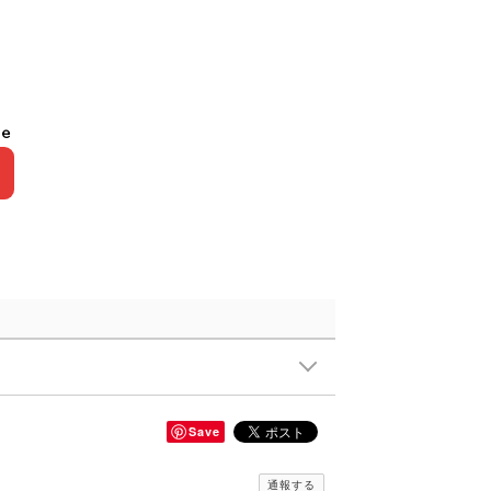
le
Save
通報する