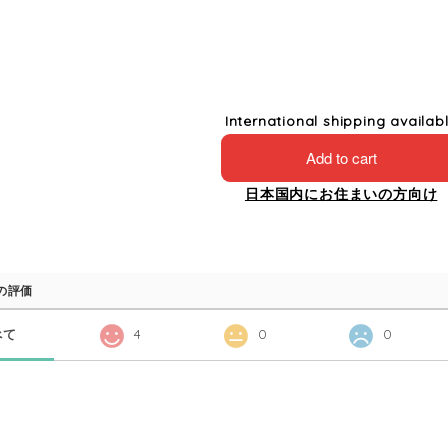
International shipping availab
Add to cart
日本国内にお住まいの方向け
の評価
べて
4
0
0