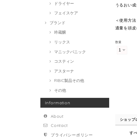
ドライヤー
うるおい成
フェイスケア
＜使用方法
ブランド
適量を頭皮
吟蔵醸
リックス
数量
マニックパニック
コスティン
アスターナ
RIBIC製品その他
その他
Information
About
ショップ
Contact
す
プライバシーポリシー