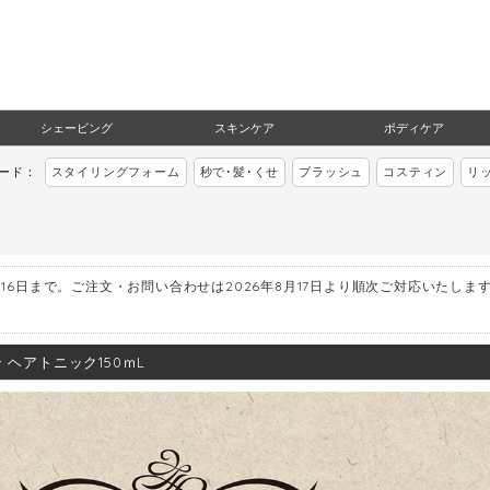
シェービング
スキンケア
ボディケア
ワード：
スタイリングフォーム
秒で･髪･くせ
ブラッシュ
コスティン
リ
月16日まで。ご注文・お問い合わせは2026年8月17日より順次ご対応いたしま
 ヘアトニック150ｍL