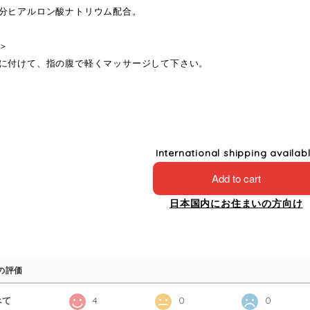
分ヒアルロン酸ナトリウム配合。
＞
に付けて、指の腹で軽くマッサージして下さい。
International shipping availab
Add to cart
日本国内にお住まいの方向け
の評価
べて
4
0
0