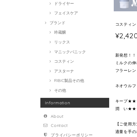
ドライヤー
フェイスケア
ブランド
コスティン 
吟蔵醸
¥2,42
リックス
マニックパニック
新発想！！
コスティン
ミルクの伸
フラーレン
アスターナ
RIBIC製品その他
ネオウルフ
その他
キープ★★
Information
潤 い★★
About
【ご使用方
Contact
適量を手の
プライバシーポリシー