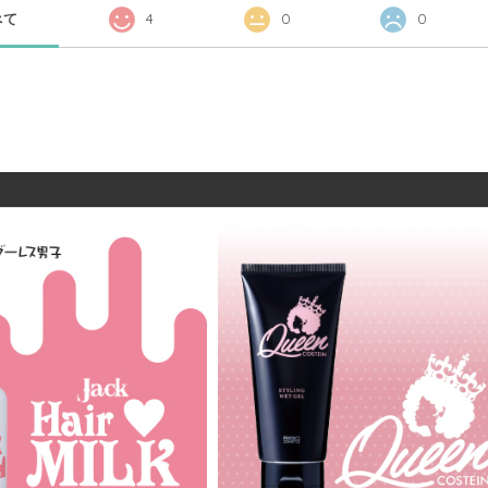
べて
4
0
0