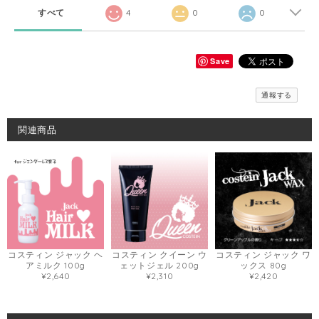
すべて
4
0
0
Save
通報する
関連商品
コスティン ジャック ヘ
コスティン クイーン ウ
コスティン ジャック ワ
アミルク 100g
ェットジェル 200g
ックス 80g
¥2,640
¥2,310
¥2,420